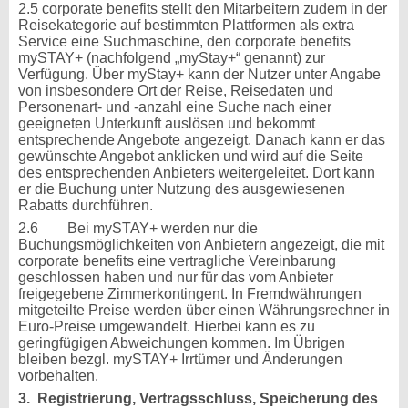
2.5 corporate benefits stellt den Mitarbeitern zudem in der
Reisekategorie auf bestimmten Plattformen als extra
Service eine Suchmaschine, den corporate benefits
mySTAY+ (nachfolgend „myStay+“ genannt) zur
Verfügung. Über myStay+ kann der Nutzer unter Angabe
von insbesondere Ort der Reise, Reisedaten und
Personenart- und -anzahl eine Suche nach einer
geeigneten Unterkunft auslösen und bekommt
entsprechende Angebote angezeigt. Danach kann er das
gewünschte Angebot anklicken und wird auf die Seite
des entsprechenden Anbieters weitergeleitet. Dort kann
er die Buchung unter Nutzung des ausgewiesenen
Rabatts durchführen.
2.6 Bei mySTAY+ werden nur die
Buchungsmöglichkeiten von Anbietern angezeigt, die mit
corporate benefits eine vertragliche Vereinbarung
geschlossen haben und nur für das vom Anbieter
freigegebene Zimmerkontingent. In Fremdwährungen
mitgeteilte Preise werden über einen Währungsrechner in
Euro-Preise umgewandelt. Hierbei kann es zu
geringfügigen Abweichungen kommen. Im Übrigen
bleiben bezgl. mySTAY+ Irrtümer und Änderungen
vorbehalten.
3. Registrierung, Vertragsschluss, Speicherung des