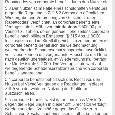
Rabattcodes von corporate benefits durch den Nutzer ein.
5.3 Der Nutzer ist im Falle eines schuldhaften Verstoßes
gegen die Regelung in Ziff. 5.2 (Verbot der öffentlichen
Wiedergabe und Verbreitung von Gutschein- oder
Rabattcodes) verpflichtet, an corporate benefits eine
Vertragsstrafe in Höhe von
mindestens
€ 500,00 pro
Verstoß zu zahlen, deren genaue Höhe seitens corporate
benefits nach billigem Ermessen (§ 315 Abs. 1 BGB)
festzusetzen und im Streitfall gerichtlich zu überprüfen ist.
corporate benefits behält sich die Geltendmachung
weitergehender Schadensersatzansprüche ausdrücklich
vor. Diese können die vorgenannte Pauschale der Höhe
nach deutlich übersteigen. Im Wiederholungsfall beträgt
die Mindeststrafe € 2.000. Die Vertragsstrafe wird auf
weitergehende Schadensersatzansprüche von corporate
benefits angerechnet.
5.4 corporate benefits behält sich das Recht vor, den
Nutzer bei Verstößen gegen die Regelungen in dieser
Ziff. 5 von der weiteren Nutzung der Plattform
auszuschließen.
5.5 corporate benefits weist darauf hin, dass Verstöße
gegen die Regelungen in dieser Ziff. 5 rechtlich verfolgt
werden und dass Verstöße gegen das Gesetz zum
Schutz von Geschäftsgeheimnissen strafbar sein können