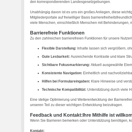
den korrespondierenden Landesgesetzgebungen.
Unabhängig davon ist es uns ein großes Anliegen, diese wichti
Mitgliederportale auf freiwilliger Basis barrierefreiheitsfreundl
viele Menschen, einschließlich Menschen mit Behinderungen, 
Barrierefreie Funktionen
Zu den zahlreichen barrierefreien Funktionen für unsere Nutze
Flexible Darstellung:
Inhalte lassen sich vergrößern, o
Gute Lesbarkeit:
Ausreichende Kontraste und klare Struk
Sichtbare Fokusmarkierung:
Aktuell ausgewählte Elem
Konsistente Navigation:
Einheitlich und nachvollziehba
Hilfen bei Formulareingaben:
Klare Hinweise und verst
Technische Kompatibilität:
Unterstützung durch viele Hi
Eine stetige Optimierung und Weiterentwicklung der Barrierefreih
unseren Teil zu dieser wichtigen Entwicklung beizutragen.
Feedback und Kontakt:Ihre Mithilfe ist willk
Wenn Sie Barrieren bemerken oder Unterstützung benötigen, konta
Kontakt: