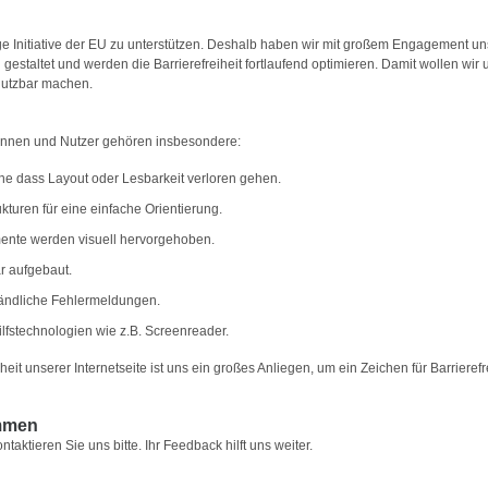
ge Initiative der EU zu unterstützen. Deshalb haben wir mit großem Engagement un
ich gestaltet und werden die Barrierefreiheit fortlaufend optimieren. Damit wollen wir
nutzbar machen.
rinnen und Nutzer gehören insbesondere:
hne dass Layout oder Lesbarkeit verloren gehen.
turen für eine einfache Orientierung.
ente werden visuell hervorgehoben.
r aufgebaut.
ändliche Fehlermeldungen.
lfstechnologien wie z.B. Screenreader.
eit unserer Internetseite ist uns ein großes Anliegen, um ein Zeichen für Barrierefr
ommen
ktieren Sie uns bitte. Ihr Feedback hilft uns weiter.